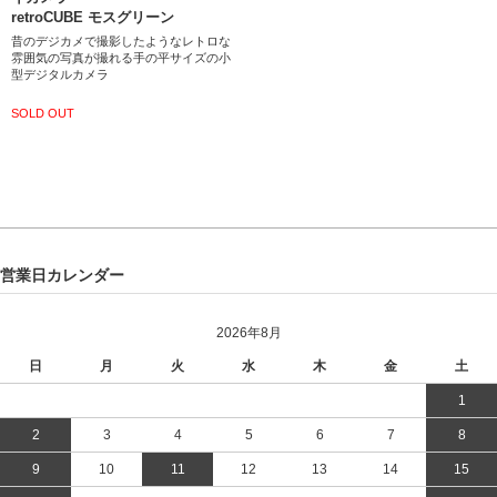
retroCUBE モスグリーン
昔のデジカメで撮影したようなレトロな
雰囲気の写真が撮れる手の平サイズの小
型デジタルカメラ
SOLD OUT
営業日カレンダー
2026年8月
日
月
火
水
木
金
土
1
2
3
4
5
6
7
8
9
10
11
12
13
14
15