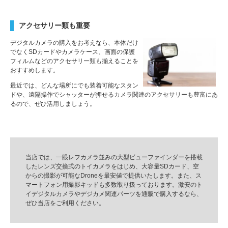
アクセサリー類も重要
デジタルカメラの購入をお考えなら、本体だけ
でなくSDカードやカメラケース、画面の保護
フィルムなどのアクセサリー類も揃えることを
おすすめします。
最近では、どんな場所にでも装着可能なスタン
ドや、遠隔操作でシャッターが押せるカメラ関連のアクセサリーも豊富にあ
るので、ぜひ活用しましょう。
当店では、
一眼レフ
カメラ並みの大型ビューファインダーを搭載
した
レンズ
交換式のトイカメラをはじめ、大容量SDカード、空
からの撮影が可能なDroneを
最安値
で提供いたします。また、ス
マートフォン用撮影キッドも多数取り扱っております。
激安
のト
イデジタルカメラや
デジカメ
関連
パーツ
を
通販
で購入するなら、
ぜひ当店をご利用ください。