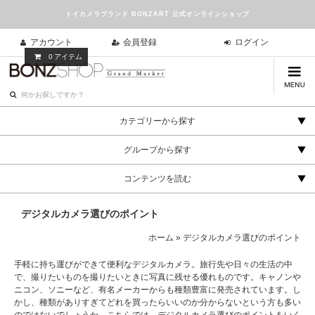
トイカメラブランド BONZART 公式オンラインショップ
アカウント
会員登録
ログイン
0
アイテム
カテゴリーから探す
グループから探す
コンテンツを読む
デジタルカメラ選びのポイント
ホーム
»
デジタルカメラ選びのポイント
手軽に持ち運びができて便利な
デジタルカメラ
。旅行先や日々の生活の中
で、撮りたいものを撮りたいときに写真に残せる優れものです。キャノンや
ニコン
、ソニーなど、有名メーカーからも種類豊富に発売されています。し
かし、種類がありすぎてどれを買ったらいいのか分からないという方も多い