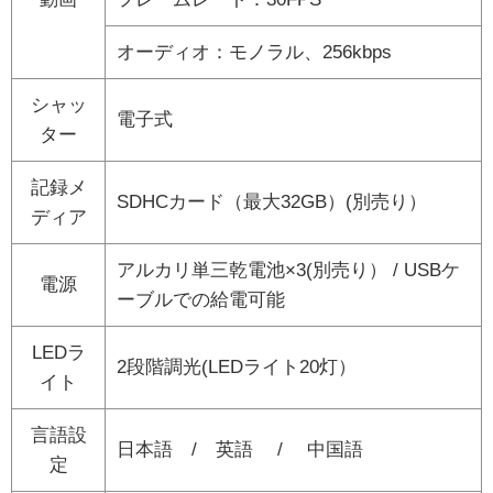
オーディオ：モノラル、256kbps
シャッ
電子式
ター
記録メ
SDHCカード（最大32GB）(別売り）
ディア
アルカリ単三乾電池×3(別売り） / USBケ
電源
ーブルでの給電可能
LEDラ
2段階調光(LEDライト20灯）
イト
言語設
日本語 / 英語 / 中国語
定