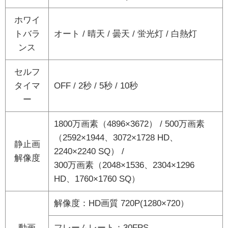
ホワイ
トバラ
オート / 晴天 / 曇天 / 蛍光灯 / 白熱灯
ンス
セルフ
タイマ
OFF / 2秒 / 5秒 / 10秒
ー
1800万画素（4896×3672） / 500万画素
（2592×1944、3072×1728 HD、
静止画
2240×2240 SQ） /
解像度
300万画素（2048×1536、2304×1296
HD、1760×1760 SQ）
解像度：HD画質 720P(1280×720）
動画
フレームレート：30FPS