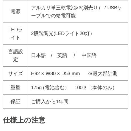
アルカリ単三乾電池×3(別売り） / USBケ
電源
ーブルでの給電可能
LEDラ
2段階調光(LEDライト20灯）
イト
言語設
日本語 / 英語 / 中国語
定
サイズ
H92 × W80 × D53 mm ※最大部計測
重量
175g (電池含む） 100ｇ（本体のみ）
保証
ご購入から1年間
仕様上の注意