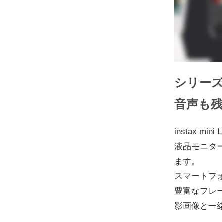
シリー
音声も
instax 
液晶モニタ
ます。
スマートフ
豊富なフレ
影画像と一