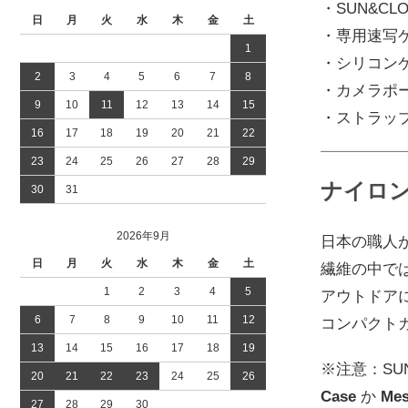
・
SUN&CL
日
月
火
水
木
金
土
・
専用速写
1
・
シリコン
2
3
4
5
6
7
8
・
カメラポ
9
10
11
12
13
14
15
・
ストラッ
16
17
18
19
20
21
22
23
24
25
26
27
28
29
ナイロ
30
31
2026年9月
日本の職人
日
月
火
水
木
金
土
繊維の中で
1
2
3
4
5
アウトドア
6
7
8
9
10
11
12
コンパクトカ
13
14
15
16
17
18
19
※注意：SU
20
21
22
23
24
25
26
Case
か
Mes
27
28
29
30