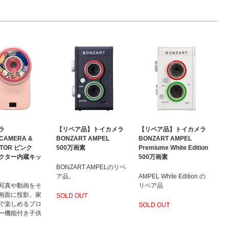
ラ
【リペア品】トイカメラ
【リペア品】トイカメラ
 CAMERA &
BONZART AMPEL
BONZART AMPEL
CTOR ピンク
500万画素
Premiume White Edition
クター内蔵キッ
500万画素
BONZART AMPELのリペ
ア品。
AMPEL White Edition の
写真や動画をそ
リペア品
画面に投影。家
SOLD OUT
で楽しめるプロ
SOLD OUT
ー機能付き子供