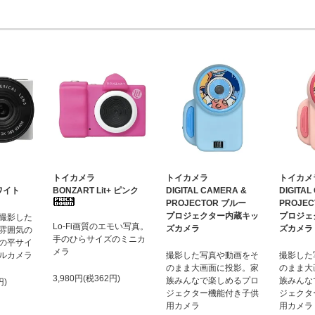
トイカメラ
トイカメラ
トイカメ
ホワイト
BONZART Lit+ ピンク
DIGITAL CAMERA &
DIGITAL
PROJECTOR ブルー
PROJE
プロジェクター内蔵キッ
プロジェ
撮影した
Lo-Fi画質のエモい写真。
ズカメラ
ズカメラ
雰囲気の
手のひらサイズのミニカ
の平サイ
メラ
ルカメラ
撮影した写真や動画をそ
撮影した
のまま大画面に投影。家
のまま大
3,980円(税362円)
族みんなで楽しめるプロ
族みんな
円)
ジェクター機能付き子供
ジェクタ
用カメラ
用カメラ