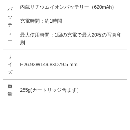
内蔵リチウムイオンバッテリー（620mAh）
バ
ッ
充電時間：約1時間
テ
リ
最大使用時間：1回の充電で最大20枚の写真印
ー
刷
サ
イ
H26.9×W149.8×D79.5 mm
ズ
重
255g(カートリッジ含まず）
量