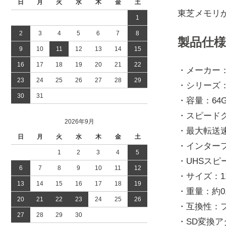
日
月
火
水
木
金
土
東芝メモリか
1
2
3
4
5
6
7
8
製品仕様
9
10
11
12
13
14
15
16
17
18
19
20
21
22
・メーカー：K
23
24
25
26
27
28
29
・シリーズ：E
30
31
・容量：64
・スピードクラ
2026年9月
・最大転送速度
日
月
火
水
木
金
土
・インターフ
1
2
3
4
5
・UHSスピ
6
7
8
9
10
11
12
・サイズ：115.
13
14
15
16
17
18
19
・重量：約0.
20
21
22
23
24
25
26
・互換性：ファ
27
28
29
30
・SD変換