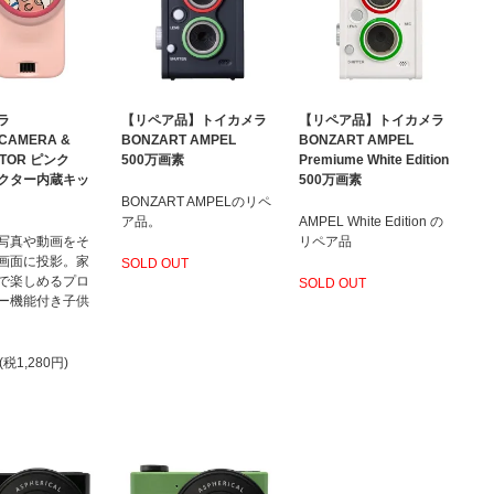
ラ
【リペア品】トイカメラ
【リペア品】トイカメラ
 CAMERA &
BONZART AMPEL
BONZART AMPEL
CTOR ピンク
500万画素
Premiume White Edition
クター内蔵キッ
500万画素
BONZART AMPELのリペ
ア品。
AMPEL White Edition の
写真や動画をそ
リペア品
画面に投影。家
SOLD OUT
で楽しめるプロ
SOLD OUT
ー機能付き子供
(税1,280円)