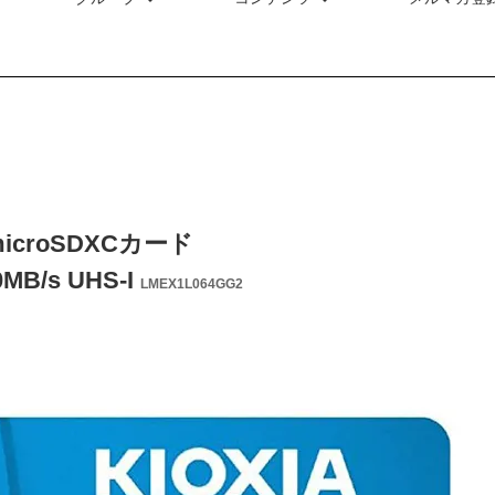
 microSDXCカード
0MB/s UHS-I
LMEX1L064GG2