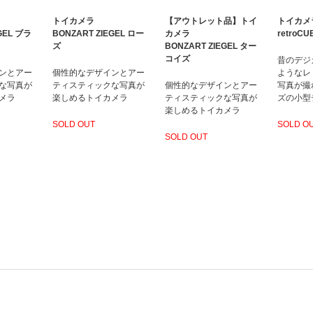
トイカメラ
【アウトレット品】トイ
トイカメ
GEL ブラ
BONZART ZIEGEL ロー
カメラ
retroC
ズ
BONZART ZIEGEL ター
コイズ
昔のデジ
ンとアー
個性的なデザインとアー
ようなレ
な写真が
ティスティックな写真が
個性的なデザインとアー
写真が撮
メラ
楽しめるトイカメラ
ティスティックな写真が
ズの小型
楽しめるトイカメラ
SOLD OUT
SOLD O
SOLD OUT