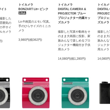
トイカメラ
トイカメラ
トイカメ
ホワイト
BONZART Lit+ ピンク
DIGITAL CAMERA &
DIGITAL
PROJECTOR ブルー
PROJE
プロジェクター内蔵キッ
プロジェ
撮影した
Lo-Fi画質のエモい写真。
ズカメラ
ズカメラ
雰囲気の
手のひらサイズのミニカ
の平サイ
メラ
ルカメラ
撮影した写真や動画をそ
撮影した
のまま大画面に投影。家
のまま大
3,980円(税362円)
族みんなで楽しめるプロ
族みんな
円)
ジェクター機能付き子供
ジェクタ
用カメラ
用カメラ
14,080円(税1,280円)
14,080円