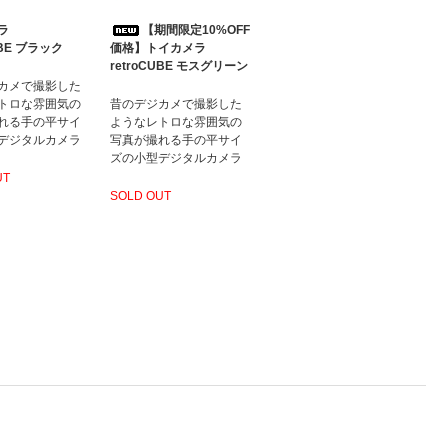
ラ
【期間限定10%OFF
UBE ブラック
価格】トイカメラ
retroCUBE モスグリーン
カメで撮影した
トロな雰囲気の
昔のデジカメで撮影した
れる手の平サイ
ようなレトロな雰囲気の
デジタルカメラ
写真が撮れる手の平サイ
ズの小型デジタルカメラ
UT
SOLD OUT