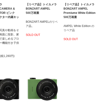
ラ
【リペア品】トイカメラ
【リペア品】トイカメラ
 CAMERA &
BONZART AMPEL
BONZART AMPEL
CTOR ピンク
500万画素
Premiume White Edition
クター内蔵キッ
500万画素
BONZART AMPELのリペ
ア品。
AMPEL White Edition の
写真や動画をそ
リペア品
画面に投影。家
SOLD OUT
で楽しめるプロ
SOLD OUT
ー機能付き子供
(税1,280円)