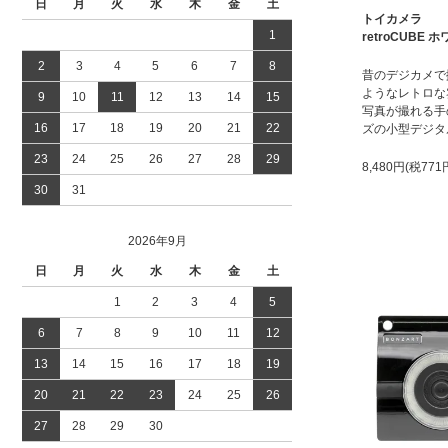
日
月
火
水
木
金
土
トイカメラ
1
retroCUBE 
2
3
4
5
6
7
8
昔のデジカメで
ようなレトロな
9
10
11
12
13
14
15
写真が撮れる手
16
17
18
19
20
21
22
ズの小型デジタ
23
24
25
26
27
28
29
8,480円(税771
30
31
2026年9月
日
月
火
水
木
金
土
1
2
3
4
5
6
7
8
9
10
11
12
13
14
15
16
17
18
19
20
21
22
23
24
25
26
27
28
29
30