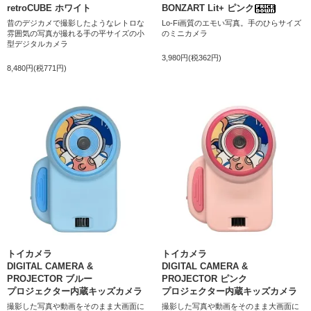
retroCUBE ホワイト
BONZART Lit+ ピンク
昔のデジカメで撮影したようなレトロな
Lo-Fi画質のエモい写真。手のひらサイズ
雰囲気の写真が撮れる手の平サイズの小
のミニカメラ
型デジタルカメラ
3,980円(税362円)
8,480円(税771円)
トイカメラ
トイカメラ
DIGITAL CAMERA &
DIGITAL CAMERA &
PROJECTOR ブルー
PROJECTOR ピンク
プロジェクター内蔵キッズカメラ
プロジェクター内蔵キッズカメラ
撮影した写真や動画をそのまま大画面に
撮影した写真や動画をそのまま大画面に