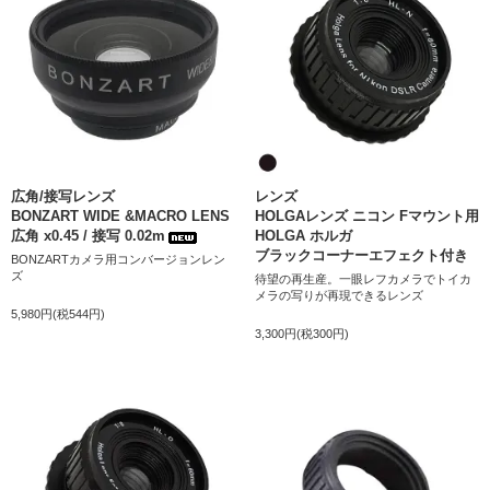
広角/接写レンズ
レンズ
BONZART WIDE &MACRO LENS
HOLGAレンズ ニコン Fマウント用
広角 x0.45 / 接写 0.02m
HOLGA ホルガ
ブラックコーナーエフェクト付き
BONZARTカメラ用コンバージョンレン
ズ
待望の再生産。一眼レフカメラでトイカ
メラの写りが再現できるレンズ
5,980円(税544円)
3,300円(税300円)